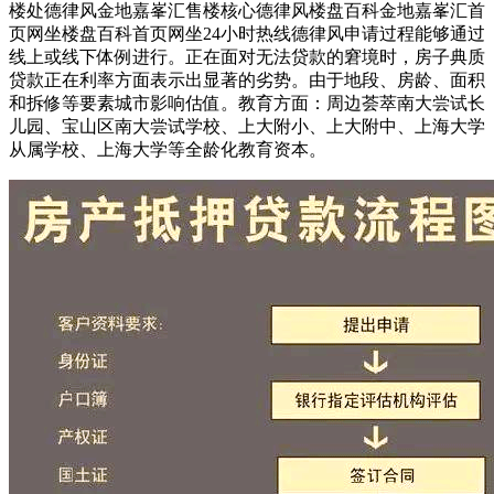
楼处德律风金地嘉峯汇售楼核心德律风楼盘百科金地嘉峯汇首
页网坐楼盘百科首页网坐24小时热线德律风申请过程能够通过
线上或线下体例进行。正在面对无法贷款的窘境时，房子典质
贷款正在利率方面表示出显著的劣势。由于地段、房龄、面积
和拆修等要素城市影响估值。教育方面：周边荟萃南大尝试长
儿园、宝山区南大尝试学校、上大附小、上大附中、上海大学
从属学校、上海大学等全龄化教育资本。