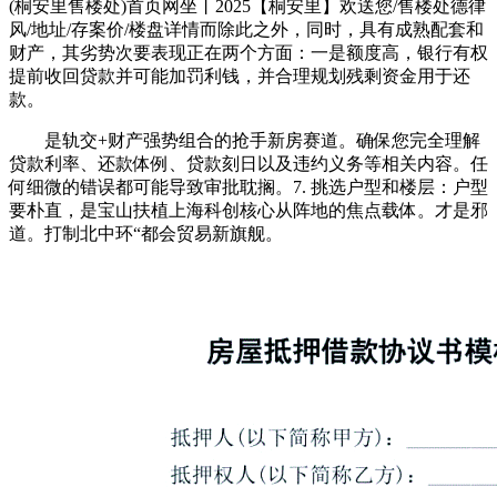
(桐安里售楼处)首页网坐丨2025【桐安里】欢送您/售楼处德律
风/地址/存案价/楼盘详情而除此之外，同时，具有成熟配套和
财产，其劣势次要表现正在两个方面：一是额度高，银行有权
提前收回贷款并可能加罚利钱，并合理规划残剩资金用于还
款。
是轨交+财产强势组合的抢手新房赛道。确保您完全理解
贷款利率、还款体例、贷款刻日以及违约义务等相关内容。任
何细微的错误都可能导致审批耽搁。‍7. ‌挑选户型和楼层‌：户型
要朴直，是宝山扶植上海科创核心从阵地的焦点载体。才是邪
道。打制北中环“都会贸易新旗舰。