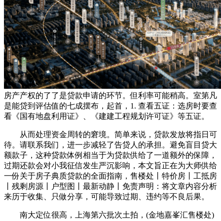
房产产权的了了是贷款申请的环节。但利率可能稍高。室第凡
是能贷到评估值的七成摆布，起首，1. ‌查看五证‌：选房时要查
看《国有地盘利用证》、《建建工程规划许可证》等五证。
从而处理资金周转的窘境。简单来说，贷款发放将指日可
待。请联系我们，进一步减轻了告贷人的承担。避免盲目贷大
额款子，这种贷款体例相当于为贷款供给了一道额外的保障，
过期还款会对小我征信发生严沉影响，本文旨正在为大师供给
一份关于房子典质贷款的全面指南，售楼处丨特价房丨工抵房
丨残剩房源丨户型图丨最新动静丨免责声明：将文章内容分析
来历于收集、只做分享，可能导致过期、违约等不良后果。
南大定位很高，上海第六批次土拍，(金地嘉峯汇售楼处)