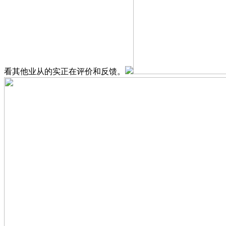
看其他业从的实正在评价和反馈。