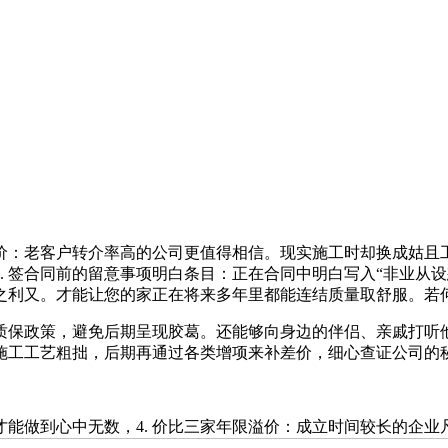
：老客户转介率高的公司更值得相信。现实施工时却换成姑且工
. 签合同前的留意事项明白条目：正在合同中明白写入“非业从
之利又。才能让您的家正在将来多年里都能连结质量取舒服。若
质保政策，避免后期呈现胶葛。还能够向身边的伴侣、亲戚打听
施工工艺粗拙，后期再通过各类增项来补差价，细心查证公司的
能做到心中无数，4. 价比三家年限溢价：成立时间较长的企业