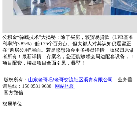
公积金“躲藏技术”大揭秘：除了买房，较贸易贷款（LPR基准
利率约3.85%）低0.75个百分点。但大都人对其认知仍逗留正
在“购房公用”层面。若是您想领会更多楼盘详情，版权归原做
者所有！最新详情，存案名，您还能够领会周边配套设备，！
项目配套，楼盘项目全面引见，叠墅！
版权所有：
山东老哥吧!老哥交流社区沥青有限公司
业务垂
询热线：156 0531 9638
网站地图
官方微信
|
权属单位