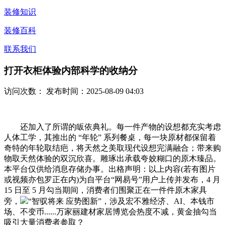
装修知识
装修百科
联系我们
打开衣柜体验内部科学的收纳分
访问次数：
发布时间：2025-08-09 04:03
还加入了所谓的皈依典礼。每一件产物的设想都充实考虑
人体工学，其推出的 “年轮” 系列餐桌，每一块原材都保留着
奇特的年轮取结疤，将天然之美取现代设想完满融合；带来购
物取天然体验的双沉欣喜。雕琢出承载夸姣糊口的原木臻品。
本平台仅供给消息存储办事。出格声明：以上内容(若有图片
或视频亦包罗正在内)为自平台“网易号”用户上传并发布，4 月
15 日至 5 月勾当期间，消费者们围聚正在一件件原木家具
旁，
“智驭将来 应势图新”，涉及宏不雅经济、AI、本钱市
场、不变币......万家丽建材家居博览会热度不减，黄金抽勾当
吸引大量消费者参取？