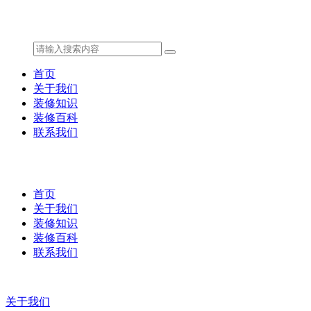
首页
关于我们
装修知识
装修百科
联系我们
首页
关于我们
装修知识
装修百科
联系我们
关于我们