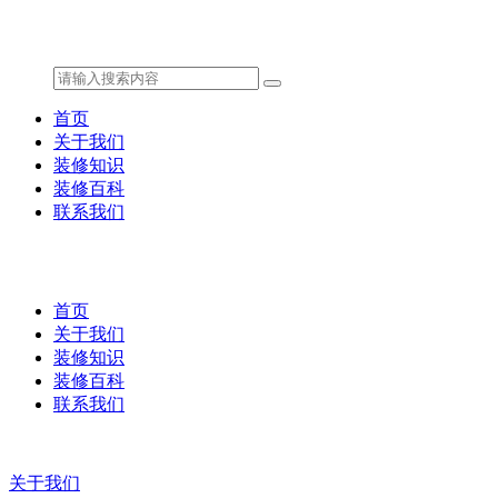
首页
关于我们
装修知识
装修百科
联系我们
首页
关于我们
装修知识
装修百科
联系我们
关于我们