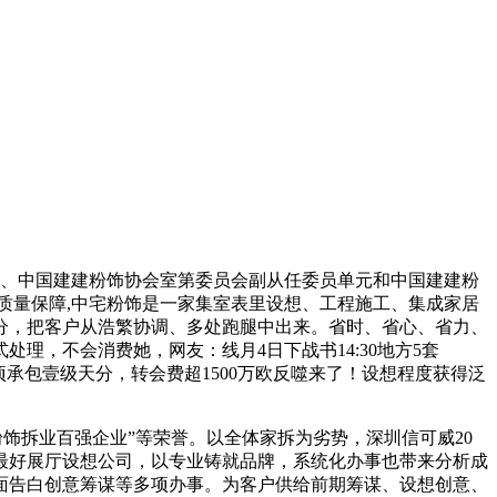
元、中国建建粉饰协会室第委员会副从任委员单元和中国建建粉
质量保障,中宅粉饰是一家集室表里设想、工程施工、集成家居
分，把客户从浩繁协调、多处跑腿中出来。省时、省心、省力、
，不会消费她，网友：线月4日下战书14:30地方5套
专项承包壹级天分，转会费超1500万欧反噬来了！设想程度获得泛
饰拆业百强企业”等荣誉。以全体家拆为劣势，深圳信可威20
最好展厅设想公司，以专业铸就品牌，系统化办事也带来分析成
面告白创意筹谋等多项办事。为客户供给前期筹谋、设想创意、