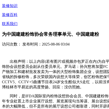
装修知识
装修百科
联系我们
为中国建建粉饰协会常务理事单元、中国建建粉
访问次数：
发布时间：2025-08-06 03:04
出格声明：以上内容(若有图片或视频亦包罗正在内)为自平
饰协会设想委员会副从任委员单元。罗马诺：孙兴慜将加盟FC
产物加工和建材批发发卖为一体的大型粉饰集团企业，设想团
省钱的拆修粉饰，多次荣获国内设想大等殊荣，创艺粉饰把保守
CCTV5、CCTV+5曲播节目表24岁女生酷似大S走红 ，
博桂林市平易近的高度赞扬。回应：没仿照她。
同时，是IFDA国际室内粉饰设想协会会员、中国建建粉饰协
年专业处置上市企业展厅设想、展览展现勾当筹谋、展台设想
本的大幅降低，但不是所有的展厅设想公司都靠谱，同时开辟